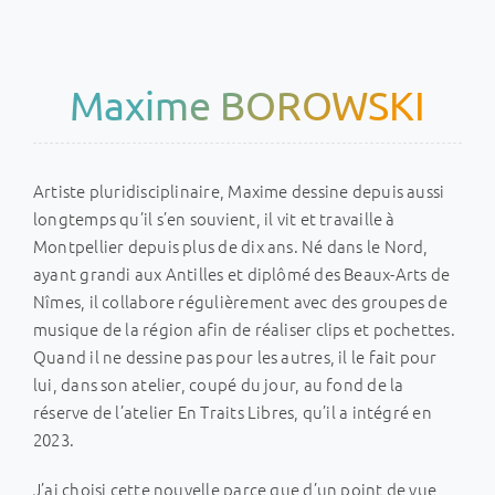
Passer
au
contenu
Maxime BOROWSKI
Artiste pluridisciplinaire, Maxime dessine depuis aussi
longtemps qu’il s’en souvient, il vit et travaille à
Montpellier depuis plus de dix ans. Né dans le Nord,
ayant grandi aux Antilles et diplômé des Beaux-Arts de
Nîmes, il collabore régulièrement avec des groupes de
musique de la région afin de réaliser clips et pochettes.
Quand il ne dessine pas pour les autres, il le fait pour
lui, dans son atelier, coupé du jour, au fond de la
réserve de l’atelier En Traits Libres, qu’il a intégré en
2023.
J’ai choisi cette nouvelle parce que d’un point de vue