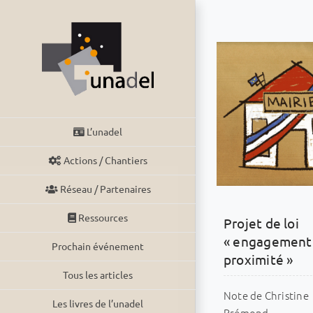
Passer
au
contenu
L’unadel
Actions / Chantiers
Réseau / Partenaires
Ressources
Projet de loi
« engagement
Prochain événement
proximité »
Tous les articles
Note de Christine
Les livres de l’unadel
Brémond,