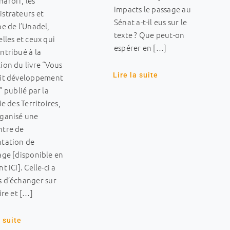
aroff, les
impacts le passage au
strateurs et
Sénat a-t-il eus sur le
pe de l’Unadel,
texte ? Que peut-on
elles et ceux qui
espérer en […]
ntribué à la
ion du livre “Vous
Lire la suite
dit développement
?” publié par la
ie des Territoires,
rganisé une
ntre de
ntation de
age [disponible en
t ICI]. Celle-ci a
 d’échanger sur
oire et […]
a suite