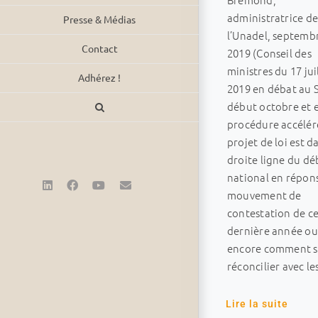
administratrice d
Presse & Médias
l’Unadel, septemb
Contact
2019 (Conseil des
ministres du 17 jui
Adhérez !
2019 en débat au 
début octobre et 
procédure accélér
projet de loi est d
droite ligne du dé
national en répon
LinkedIn
Facebook
YouTube
Email
mouvement de
contestation de c
dernière année ou
encore comment s
réconcilier avec le
Lire la suite