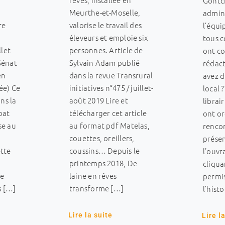
Gontch
Meurthe-et-Moselle,
e
admini
valorise le travail des
re
l’équi
éleveurs et emploie six
tous c
personnes. Article de
llet
ont co
Sylvain Adam publié
Sénat
rédact
dans la revue Transrural
en
avez 
initiatives n°475 / juillet-
ée) Ce
local 
août 2019 Lire et
ans la
librair
télécharger cet article
bat
ont o
au format pdf Matelas,
se au
renco
couettes, oreillers,
prése
coussins… Depuis le
ette
l’ouvr
printemps 2018, De
cliquan
laine en rêves
e
permis
transforme […]
s […]
l’hist
Lire la suite
Lire l