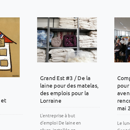
Grand Est #3 / De la
Comp
laine pour des matelas,
pour
des emplois pour la
aveni
 et
Lorraine
renc
mai 
L’entreprise à but
d’emploi De laine en
Le lun
rêves, installée en