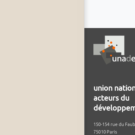
union natio
acteurs du
développem
150-154 rue du Fau
75010 Paris