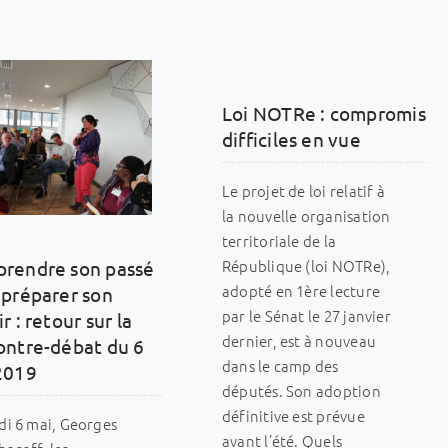
Loi NOTRe : compromis
difficiles en vue
Le projet de loi relatif à
la nouvelle organisation
territoriale de la
République (loi NOTRe),
rendre son passé
adopté en 1ère lecture
 préparer son
par le Sénat le 27 janvier
r : retour sur la
dernier, est à nouveau
ontre-débat du 6
dans le camp des
2019
députés. Son adoption
définitive est prévue
di 6 mai, Georges
avant l’été. Quels