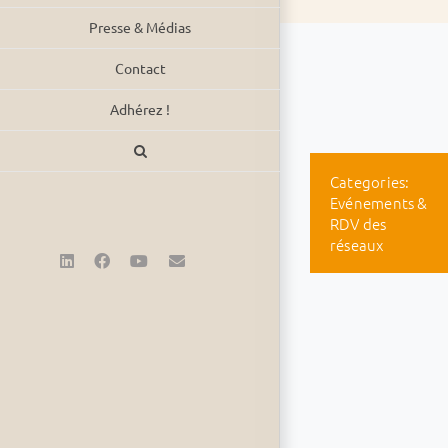
Presse & Médias
Contact
Adhérez !
Categories:
Evénements &
RDV des
réseaux
LinkedIn
Facebook
YouTube
Email