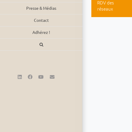
RDV des
Presse & Médias
réseaux
Contact
Adhérez !
LinkedIn
Facebook
YouTube
Email