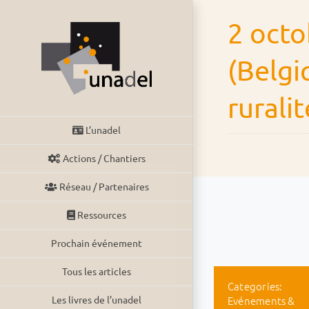
Passer
2 octo
au
contenu
(Belgi
ruralit
L’unadel
Actions / Chantiers
Réseau / Partenaires
Ressources
Prochain événement
Tous les articles
Categories:
Evénements &
Les livres de l’unadel