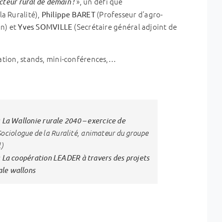
», un défi que
cteur rural de demain !
la Ruralité),
(Professeur d’agro-
Philippe BARET
in) et
(Secrétaire général adjoint de
Yves SOMVILLE
ation, stands, mini-conférences,…
La Wallonie rurale 2040 – exercice de
:
iologue de la Ruralité, animateur du groupe
l)
La coopération LEADER à travers des projets
:
ale wallons