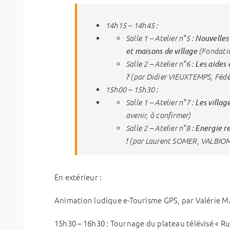
14h15 – 14h45 :
Nouvelles
Salle 1 – Atelier n°5 :
et maisons de village
(Fondatio
Les aides 
Salle 2 – Atelier n°6 :
?
(par Didier VIEUXTEMPS, Fédér
15h00 – 15h30 :
Les villag
Salle 1 – Atelier n°7 :
avenir, à confirmer)
Energie r
Salle 2 – Atelier n°8 :
!
(par Laurent SOMER, VALBIO
En extérieur :
Animation ludique e-Tourisme GPS, par Valérie 
15h30 – 16h30 : Tournage du plateau télévisé « Ru