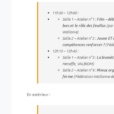
11h30 – 12h00 :
Film – déb
Salle 1 – Atelier n°1 :
bois et le rôle des feuillus
(par 
Wallonie)
Jeune ET 
Salle 2 – Atelier n°2 :
compétences renforcer ?
(Fédé
12h15 – 12h45 :
La biométh
Salle 1 – Atelier n°3 :
Heneffe, VALBIOM)
Mieux org
Salle 2 – Atelier n°4 :
ferme
(Fédération Wallonne de 
En extérieur :