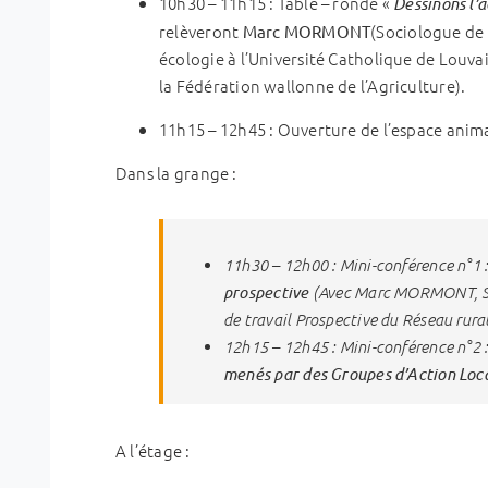
10h30 – 11h15 : Table – ronde «
Dessinons l’a
relèveront
(Sociologue de 
Marc MORMONT
écologie à l’Université Catholique de Louva
la Fédération wallonne de l’Agriculture).
11h15 – 12h45 : Ouverture de l’espace anim
Dans la grange :
11h30 – 12h00 : Mini-conférence n°1 
prospective
(Avec Marc MORMONT, Soc
de travail Prospective du Réseau rura
12h15 – 12h45 : Mini-conférence n°2 
menés par des Groupes d’Action Loc
A l’étage :