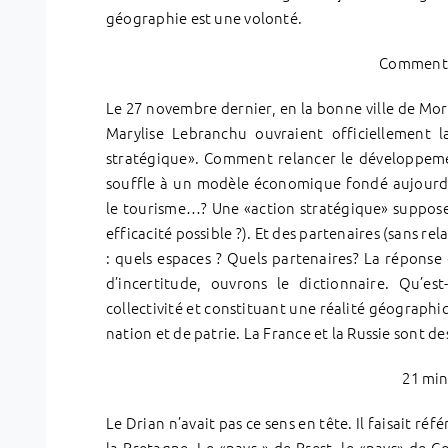
géographie est une volonté.
Comment 
Le 27 novembre dernier, en la bonne ville de Morl
Marylise Lebranchu ouvraient officiellement 
stratégique». Comment relancer le développe
souffle à un modèle économique fondé aujourd’h
le tourisme…? Une «action stratégique» suppose 
efficacité possible ?). Et des partenaires (sans rel
: quels espaces ? Quels partenaires? La réponse
d’incertitude, ouvrons le dictionnaire. Qu’e
collectivité et constituant une réalité géographi
nation et de patrie. La France et la Russie sont de
21 min
Le Drian n’avait pas ce sens en tête. Il faisait ré
la Bretagne. Le «pays » de Brest, le «pays» de C