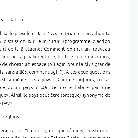
se relancer?
aix, le président Jean-Yves Le Drian et son adjointe
la discussion sur leur futur «programme d’action
ment de la Bretagne? Comment donner un nouveau
ui sur l’agroalimentaire, les télécommunications,
de choisir un espace (où agir, pour la plus grande
ais, sans alliés, comment agir ?). A ces deux questions
 est la même : les « pays ». Comme toujours, en cas
st-ce qu’un pays ? «Un territoire habité par une
que». Ainsi, le pays peut être (presque) synonyme de
s pays.
i-régions
férence à ces 21 mini-régions qui, réunies, constituent
ornouaille, le «pays» du Trégor-Goëlo, le «pays» des