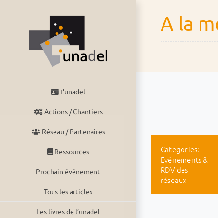
Passer
A la m
au
contenu
L’unadel
Actions / Chantiers
Réseau / Partenaires
Categories:
Ressources
Evénements &
RDV des
Prochain événement
réseaux
Tous les articles
Les livres de l’unadel