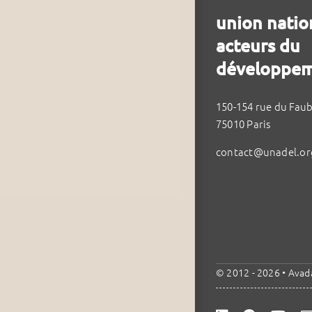
union natio
acteurs du
développem
150-154 rue du Fau
75010 Paris
contact@unadel.or
© 2012 - 2026 •
Avad