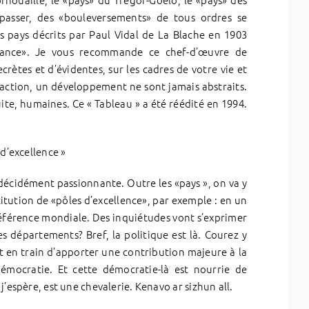
passer, des «bouleversements» de tous ordres se
 pays décrits par Paul Vidal de La Blache en 1903
rance». Je vous recommande ce chef-d’œuvre de
rètes et d’évidentes, sur les cadres de votre vie et
 action, un développement ne sont jamais abstraits.
suite, humaines. Ce « Tableau » a été réédité en 1994.
 d’excellence »
décidément passionnante. Outre les «pays », on va y
titution de «pôles d’excellence», par exemple : en un
 référence mondiale. Des inquiétudes vont s’exprimer
 les départements? Bref, la politique est là. Courez y
oit en train d’apporter une contribution majeure à la
émocratie. Et cette démocratie-là est nourrie de
’espère, est une chevalerie. Kenavo ar sizhun all.