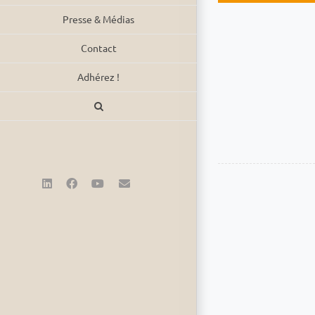
Presse & Médias
Contact
Adhérez !
LinkedIn
Facebook
YouTube
Email