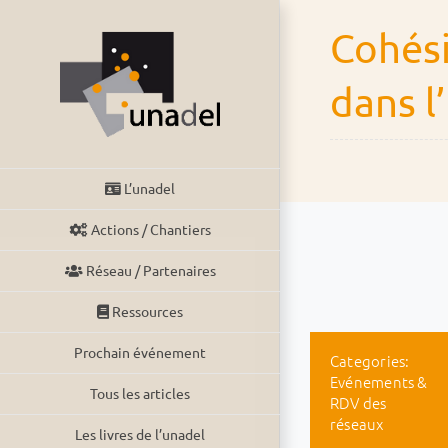
Passer
Cohés
au
contenu
dans l
L’unadel
Actions / Chantiers
Réseau / Partenaires
Ressources
Prochain événement
Categories:
Evénements &
Tous les articles
RDV des
réseaux
Les livres de l’unadel