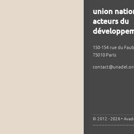
union natio
acteurs du
développem
150-154 rue du Fau
75010 Paris
contact@unadel.or
© 2012 - 2026 •
Avad