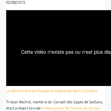
02/08/2015.
La démocratie participative appliquée dans la Drôme
Tristan Rechid, membre du Conseil des Sages de Saillans,
était présent lors de
l
a Rencontre Territoires de Tornac,