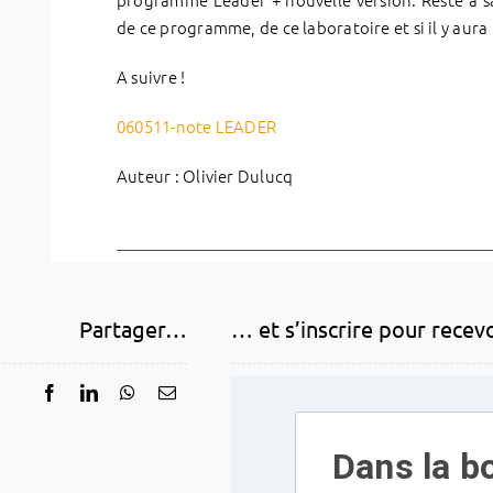
de ce programme, de ce laboratoire et si il y au
A suivre !
060511-note LEADER
Auteur : Olivier Dulucq
Partager…
… et s’inscrire pour recev
Dans la bo