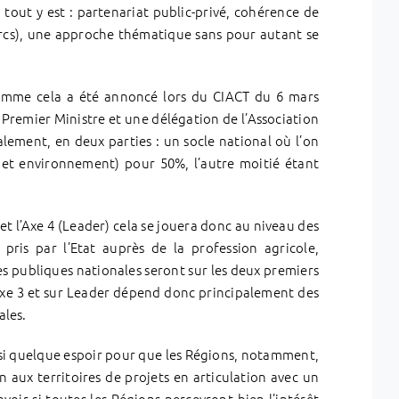
, tout y est : partenariat public-privé, cohérence de
Parcs), une approche thématique sans pour autant se
 comme cela a été annoncé lors du CIACT du 6 mars
 Premier Ministre et une délégation de l’Association
lement, en deux parties : un socle national où l’on
re et environnement) pour 50%, l’autre moitié étant
 et l’Axe 4 (Leader) cela se jouera donc au niveau des
ris par l’Etat auprès de la profession agricole,
rties publiques nationales seront sur les deux premiers
’axe 3 et sur Leader dépend donc principalement des
ales.
 aussi quelque espoir pour que les Régions, notamment,
 aux territoires de projets en articulation avec un
oir si toutes les Régions percevront bien l’intérêt