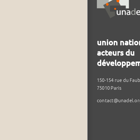
union natio
acteurs du
développem
150-154 rue du Fau
75010 Paris
contact@unadel.or