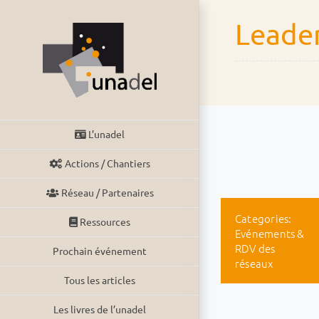
Passer
Leade
au
contenu
L’unadel
Actions / Chantiers
Réseau / Partenaires
Categories:
Ressources
Evénements &
RDV des
Prochain événement
réseaux
Tous les articles
Les livres de l’unadel