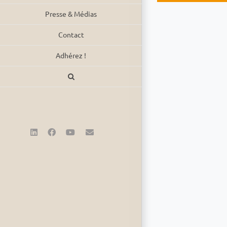
Presse & Médias
Contact
Adhérez !
LinkedIn
Facebook
YouTube
Email