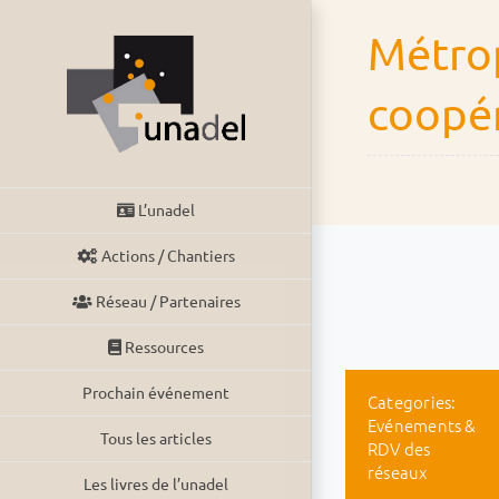
Passer
Métrop
au
contenu
coopér
L’unadel
Actions / Chantiers
Réseau / Partenaires
Ressources
Prochain événement
Categories:
Evénements &
Tous les articles
RDV des
réseaux
Les livres de l’unadel