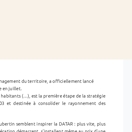
énagement du territoire, a officiellement lancé
 en juillet.
 habitants (…), est la première étape de la stratégie
03 et destinée à consolider le rayonnement des
ubertin semblent inspirer la DATAR : plus vite, plus
mération démarrent, s’installent même au prix d’une