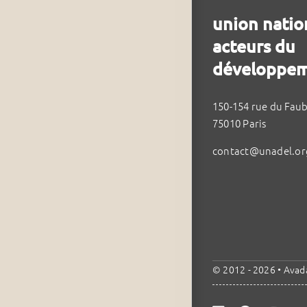
union natio
acteurs du
développem
150-154 rue du Fau
75010 Paris
contact@unadel.or
© 2012 - 2026 •
Avad