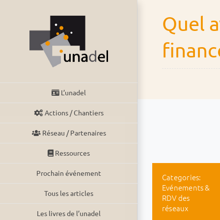
Passer
Quel a
au
contenu
finan
L’unadel
Actions / Chantiers
Réseau / Partenaires
Ressources
Prochain événement
Categories:
Evénements &
Tous les articles
RDV des
réseaux
Les livres de l’unadel