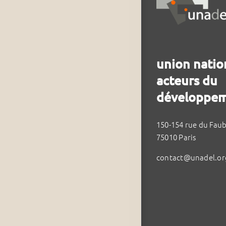
union natio
acteurs du
développem
150-154 rue du Fau
75010 Paris
contact@unadel.or