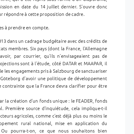
ssion en date du 14 juillet dernier. S’ouvre donc
r répondre à cette proposition de cadre.
tes à prendre en compte.
013 dans un cadrage budgétaire avec des crédits de
ats membres. Six pays (dont la France, l’Allemagne
avoir, par courrier, qu’ils n’envisageaient pas de
rojections sont à l’étude, côté DATAR et MAAPAR, il
le les engagements pris à Salzbourg de sanctuariser
 Göteborg d’avoir une politique de développement
le contrainte que la France devra clarifier pour être
ar la création d’un fonds unique : le FEADER, fonds
 Première source d’inquiétude, cela implique-t-il
cteurs agricoles, comme c’est déjà plus ou moins le
ppement rural national, mise en application du
Ou pourra-t-on, ce que nous souhaitons bien