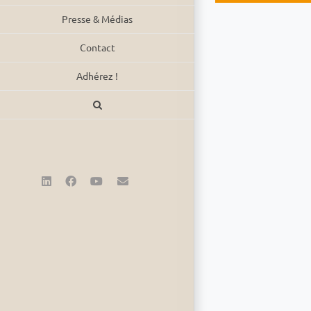
Presse & Médias
Contact
Adhérez !
LinkedIn
Facebook
YouTube
Email