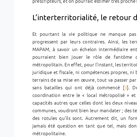
prescripteurs, et on pourrait estimer très proche l
L’interterritorialité, le retour
Et pourtant la vie politique ne manque pas
progressent par leurs contraires. Ainsi, les ter
MAPAM, à savoir un échelon intermédiaire en
pourraient bien jouer le rôle de fantôme d
métropolitain. En effet, pour l’instant, les territ
juridique et fiscale, ni compétences propres, ni b
terrains de sa mise en œuvre, tout va passer par
sans batailles qui ont déjà commencé [
3
]. D
coordination entre le « local métropolisé » et 
capacités autres que celles dont les deux nivea
communes, voudront bien leur mandater ; des ter
des rotules qu’ils sont. Autrement dit, un form
jamais été question en tant que tel, mais do
métropolitaine.