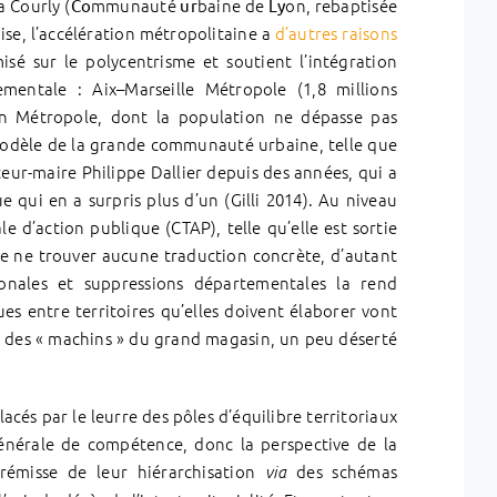
a Courly (
mmunauté
baine de
on, rebaptisée
Co
ur
Ly
ise, l’accélération métropolitaine a
d’autres raisons
sé sur le polycentrisme et soutient l’intégration
entale : Aix–Marseille Métropole (1,8 millions
yon Métropole, dont la population ne dépasse pas
 modèle de la grande communauté urbaine, telle que
teur-maire Philippe Dallier depuis des années, qui a
ue qui en a surpris plus d’un (Gilli 2014). Au niveau
le d’action publique (CTAP), telle qu’elle est sortie
 de ne trouver aucune traduction concrète, d’autant
ionales et suppressions départementales la rend
es entre territoires qu’elles doivent élaborer vont
n des « machins » du grand magasin, un peu déserté
acés par le leurre des pôles d’équilibre territoriaux
générale de compétence, donc la perspective de la
 prémisse de leur hiérarchisation
des schémas
via