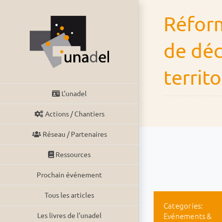
Passer
Réform
au
contenu
de déc
territo
L’unadel
Actions / Chantiers
Réseau / Partenaires
Ressources
Prochain événement
Tous les articles
Categories:
Evénements &
Les livres de l’unadel