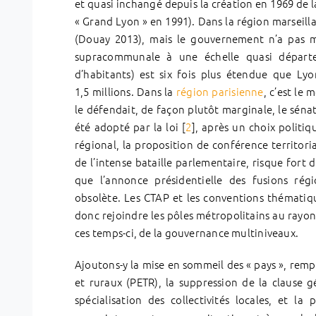
et quasi inchangé depuis la création en 1969 de l
« Grand Lyon » en 1991). Dans la région marseilla
(Douay 2013), mais le gouvernement n’a pas mi
supracommunale à une échelle quasi départem
d’habitants) est six fois plus étendue que L
1,5 millions. Dans la
région parisienne
, c’est le
le défendait, de façon plutôt marginale, le séna
été adopté par la loi [
2
], après un choix politiq
régional, la proposition de conférence territoria
de l’intense bataille parlementaire, risque fort
que l’annonce présidentielle des fusions rég
obsolète. Les CTAP et les conventions thématiqu
donc rejoindre les pôles métropolitains au rayo
ces temps-ci, de la gouvernance multiniveaux.
Ajoutons-y la mise en sommeil des « pays », rempl
et ruraux (PETR), la suppression de la clause 
spécialisation des collectivités locales, et la