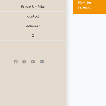
RDV des
Presse & Médias
réseaux
Contact
Adhérez !
LinkedIn
Facebook
YouTube
Email