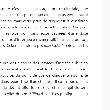
enneté n’est pas davantage interterritoriale, que
er l’attention portée aux circulants-usagers dont il
esoins, mais cette prise de risque est la condition
 son rendez-vous avec la société mobile. On peut
éformes plus ou moins accompagnées d’une dose
 en somme d’intergouvernementalité, la seule qui soit
eurs. Cela ne conduira pas
à redessiner les
ipso facto
oduire des biens et des services d’intérêt public en
trepassent constamment les territoires, sans pour
plicite, du point de vue de chaque territoire, le
 dans lequel il se situe et auquel il contribue par ses
de la décentralisation et des réformes qui doivent
ue celles du
des offres publiques et du
cost-killing