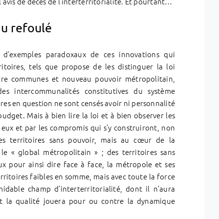
’avis de décès de l’interterritorialité. Et pourtant…
 du refoulé
 d’exemples paradoxaux de ces innovations qui
ritoires, tels que propose de les distinguer la loi
tre communes et nouveau pouvoir métropolitain,
es intercommunalités constitutives du système
oires en question ne sont censés avoir ni personnalité
udget. Mais à bien lire la loi et à bien observer les
 eux et par les compromis qui s’y construiront, non
es territoires sans pouvoir, mais au cœur de la
le « global métropolitain » ; des territoires sans
ux pour ainsi dire face à face, la métropole et ses
ritoires faibles en somme, mais avec toute la force
idable champ d’interterritorialité, dont il n’aura
nt la qualité jouera pour ou contre la dynamique