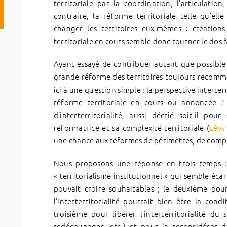
territoriale par la coordination, l’articulation
contraire, la réforme territoriale telle qu’e
changer les territoires eux-mêmes : créations
territoriale en cours semble donc tourner le dos à l
Ayant essayé de contribuer autant que possible 
grande réforme des territoires toujours recom
ici à une question simple : la perspective interterr
réforme territoriale en cours ou annoncée ? 
d’interterritorialité, aussi décrié soit-il 
réformatrice et sa complexité territoriale (
Lévy
une chance aux réformes de périmètres, de compé
Nous proposons une réponse en trois temps :
« territorialisme institutionnel » qui semble éca
pouvait croire souhaitables ; le deuxième pou
l’interterritorialité pourrait bien être la con
troisième pour libérer l’interterritorialité du 
redécoupages, etc.) et pour la reconsidérer 