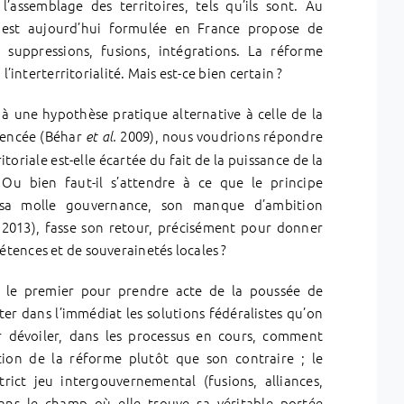
, l’assemblage des territoires, tels qu’ils sont. Au
lle est aujourd’hui formulée en France propose de
, suppressions, fusions, intégrations. La réforme
’interterritorialité. Mais est-ce bien certain ?
à une hypothèse pratique alternative à celle de la
mencée (Béhar
2009), nous voudrions répondre
et al.
itoriale est-elle écartée du fait de la puissance de la
Ou bien faut-il s’attendre à ce que le principe
pour sa molle gouvernance, son manque d’ambition
2013), fasse son retour, précisément pour donner
tences et de souverainetés locales ?
 le premier pour prendre acte de la poussée de
rter dans l’immédiat les solutions fédéralistes qu’on
r dévoiler, dans les processus en cours, comment
dition de la réforme plutôt que son contraire ; le
strict jeu intergouvernemental (fusions, alliances,
dans le champ où elle trouve sa véritable portée