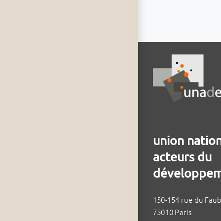
union natio
acteurs du
développem
150-154 rue du Fau
75010 Paris