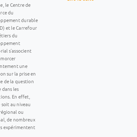
e, le Centre de
urce du
oppement durable
) et le Carrefour
tiers du
oppement
orial s’associent
amorcer
intement une
ion sur la prise en
e de la question
e dans les
tions. En effet,
 soit au niveau
 régional ou
nal, de nombreux
rs expérimentent