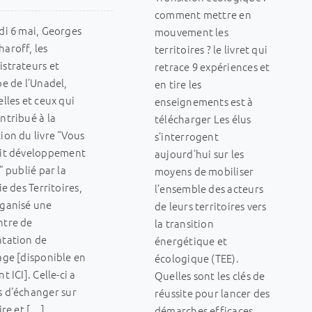
comment mettre en
di 6 mai, Georges
mouvement les
aroff, les
territoires ? le livret qui
strateurs et
retrace 9 expériences et
pe de l’Unadel,
en tire les
elles et ceux qui
enseignements est à
ntribué à la
télécharger Les élus
ion du livre “Vous
s’interrogent
dit développement
aujourd’hui sur les
?” publié par la
moyens de mobiliser
ie des Territoires,
l’ensemble des acteurs
rganisé une
de leurs territoires vers
ntre de
la transition
ntation de
énergétique et
age [disponible en
écologique (TEE).
t ICI]. Celle-ci a
Quelles sont les clés de
 d’échanger sur
réussite pour lancer des
oire et […]
démarches efficaces