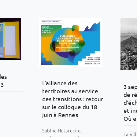
des
L’alliance des
23
3 se
territoires au service
de ré
des transitions : retour
d’éc
sur le colloque du 18
et in
juin à Rennes
Où en
Sabine Hutareck et
La Vil