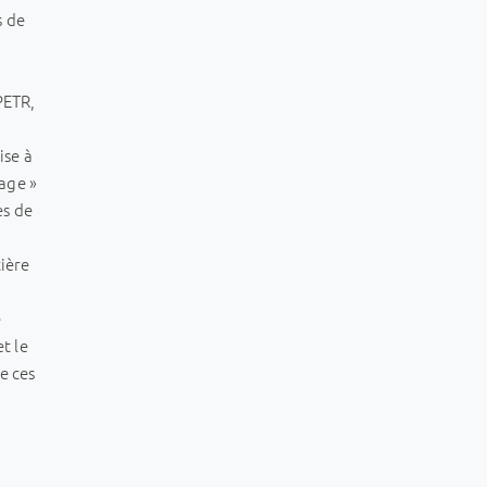
s de
PETR,
ise à
lage »
es de
ière
e
t le
e ces