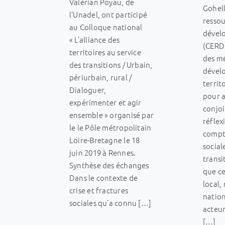
Valérian Poyau, de
Gohell
l’Unadel, ont participé
resso
au Colloque national
dével
« L’alliance des
(CERDD
territoires au service
des mé
des transitions / Urbain,
dével
périurbain, rural /
territ
Dialoguer,
pour 
expérimenter et agir
conjo
ensemble » organisé par
réflex
le le Pôle métropolitain
compt
Loire-Bretagne le 18
social
juin 2019 à Rennes.
transi
Synthèse des échanges
que ce
Dans le contexte de
local,
crise et fractures
natio
sociales qu’a connu […]
acteu
[…]