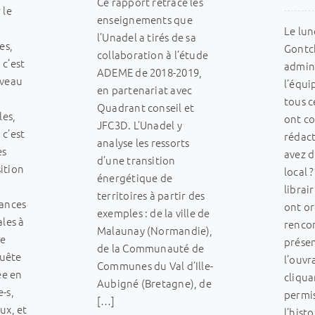
Ce rapport retrace les
 le
enseignements que
Le lun
l’Unadel a tirés de sa
es,
Gontch
collaboration à l’étude
 c’est
admini
ADEME de 2018-2019,
uveau
l’équi
en partenariat avec
tous c
Quadrant conseil et
les,
ont co
JFC3D. L’Unadel y
 c’est
rédact
analyse les ressorts
es
avez 
d’une transition
ition
local 
énergétique de
librair
territoires à partir des
tances
ont o
exemples : de la ville de
ales à
renco
Malaunay (Normandie),
se
prése
de la Communauté de
quête
l’ouvr
Communes du Val d’Ille-
e en
cliquan
Aubigné (Bretagne), de
-s,
permis
[…]
ux, et
l’hist