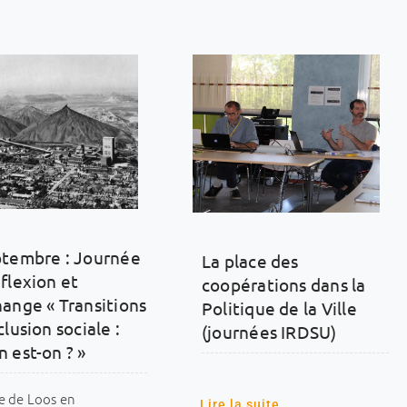
ptembre : Journée
La place des
flexion et
coopérations dans la
hange « Transitions
Politique de la Ville
clusion sociale :
(journées IRDSU)
 est-on ? »
le de Loos en
Lire la suite