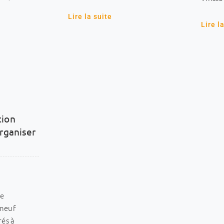
Lire la suite
Lire l
tion
organiser
-
ne
 neuf
rés à