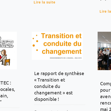
Lire la suite
Lire l
Le rapport de synthèse
« Transition et
ITEC :
Comp
conduite du
locales,
pour
changement » est
ain,
aveni
disponible !
”
renc
mai 