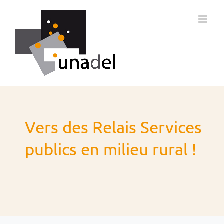
Passer
au
contenu
Vers des Relais Services
publics en milieu rural !