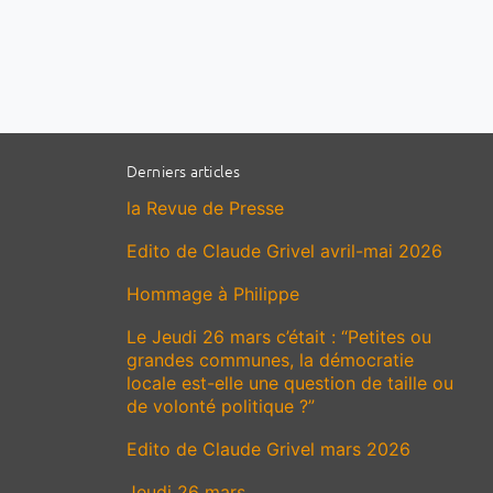
Derniers articles
la Revue de Presse
Edito de Claude Grivel avril-mai 2026
Hommage à Philippe
Le Jeudi 26 mars c’était : “Petites ou
grandes communes, la démocratie
locale est-elle une question de taille ou
de volonté politique ?”
Edito de Claude Grivel mars 2026
Jeudi 26 mars