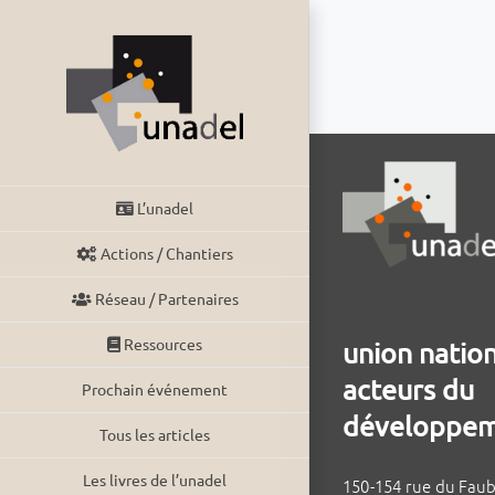
Passer
au
contenu
L’unadel
Actions / Chantiers
Réseau / Partenaires
Ressources
union natio
acteurs du
Prochain événement
développem
Tous les articles
Les livres de l’unadel
150-154 rue du Fau