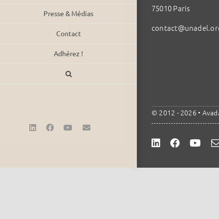
75010 Paris
Presse & Médias
contact@unadel.or
Contact
Adhérez !
© 2012 - 2026 •
Avad
LinkedIn
Facebook
YouTube
Email