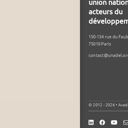
union natio
acteurs du
développem
150-154 rue du Fau
75010 Paris
contact@unadel.or
© 2012 - 2026 •
Avad