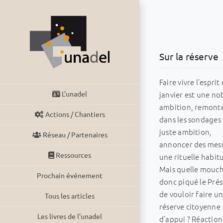
Passer
au
contenu
Sur la réserve
Faire vivre l’esprit
janvier est une no
L’unadel
ambition, remont
Actions / Chantiers
dans les sondages
juste ambition,
Réseau / Partenaires
annoncer des mes
Ressources
une rituelle habit
Mais quelle mouch
Prochain événement
donc piqué le Pré
de vouloir faire u
Tous les articles
réserve citoyenne
Les livres de l’unadel
d’appui ? Réactions