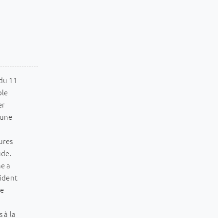
 du 11
ble
er
 une
ures
ude.
e a
sident
ne
 à la