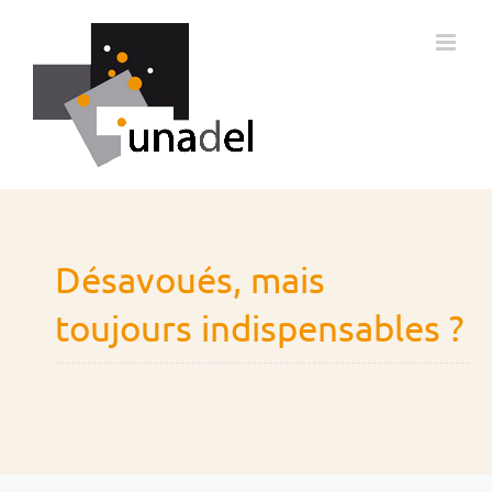
Passer
au
contenu
Désavoués, mais
toujours indispensables ?