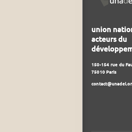
union natio
acteurs du
développem
150-154 rue du Fa
75010 Paris
contact@unadel.o