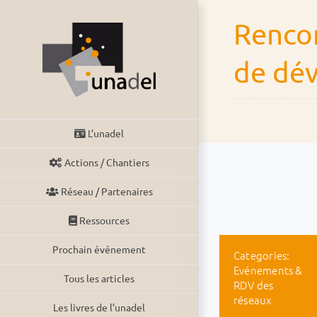
Passer
Rencon
au
contenu
de dé
L’unadel
Actions / Chantiers
Réseau / Partenaires
Ressources
Prochain événement
Categories:
Evénements &
Tous les articles
RDV des
réseaux
Les livres de l’unadel