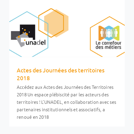
Actes des Journées des territoires
2018
La place des coopérations dans la
Accédez aux Actes des Journées des Territoires
Politique de la Ville (journées IRDSU)
2018 Un espace plébiscité par les acteurs des
Carrefour des Métiers
Coopération, communs et
territoires ! L’UNADEL, en collaboration avec ses
gouvernance
Evénements & RDV des réseaux
Ingénierie et métiers
Solidarité, éducation populaire
partenaires institutionnels et associatifs, a
et cohésion sociale
renoué en 2018