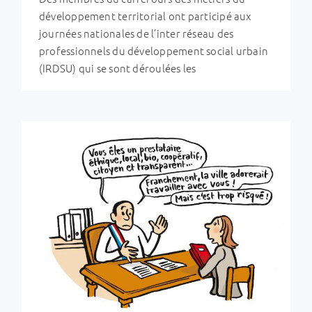
Rapport de l’AITEC : “Collectivités
développement territorial ont participé aux
locales, reprendre la main, c’est possible
journées nationales de l’inter réseau des
!”
professionnels du développement social urbain
Evénements & RDV des réseaux
Ingénierie et métiers
(IRDSU) qui se sont déroulées les