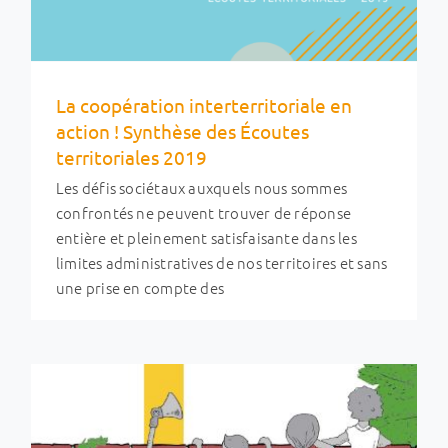
La coopération interterritoriale en
action ! Synthèse des Écoutes
territoriales 2019
Les défis sociétaux auxquels nous sommes
confrontés ne peuvent trouver de réponse
Journées des territoires 2019
entière et pleinement satisfaisante dans les
Evénements & RDV des réseaux
Ingénierie et métiers
limites administratives de nos territoires et sans
une prise en compte des